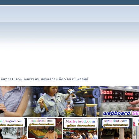
แก่น? CLC คณะเกษตรฯ มข. สอนสดกลุ่มเล็ก 5 คน เน้นผลลัพธ์