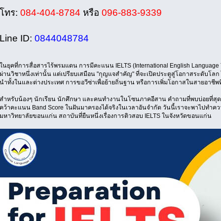
โทร:
084-404-8784
หรือ
096-883-9339
Line ID:
0844048784
ในยุคที่การสื่อสารไร้พรมแดน การมีคะแนน IELTS (International English Language Te
ผ่านวิชาหนึ่งเท่านั้น แต่เปรียบเสมือน "กุญแจสำคัญ" ที่จะเปิดประตูสู่โอกาสระดับโล
นำทั้งในและต่างประเทศ การขอวีซ่าเพื่อย้ายถิ่นฐาน หรือการเพิ่มโอกาสในสายอาชีพที่
สำหรับน้องๆ นักเรียน นักศึกษา และคนทำงานในโซนภาคอีสาน คำถามที่พบบ่อยที่สุดคือ 
คว้าคะแนน Band Score ในฝันมาครองได้จริงในเวลาอันจำกัด วันนี้เราจะพาไปทำความร
มหาวิทยาลัยขอนแก่น สถาบันที่ยืนหนึ่งเรื่องการติวสอบ IELTS ในจังหวัดขอนแก่น