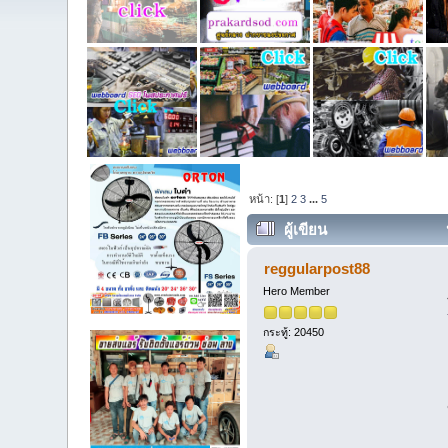
หน้า: [
1
]
2
3
...
5
ผู้เขียน
reggularpost88
Hero Member
กระทู้: 20450