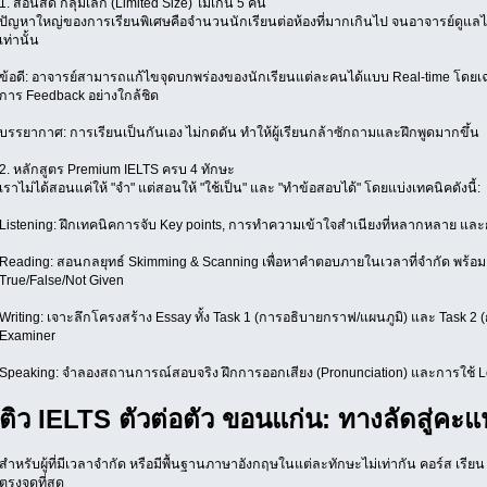
1. สอนสด กลุ่มเล็ก (Limited Size) ไม่เกิน 5 คน
ปัญหาใหญ่ของการเรียนพิเศษคือจำนวนนักเรียนต่อห้องที่มากเกินไป จนอาจารย์ดูแลไม่ทั
เท่านั้น
ข้อดี: อาจารย์สามารถแก้ไขจุดบกพร่องของนักเรียนแต่ละคนได้แบบ Real-time โดยเฉ
การ Feedback อย่างใกล้ชิด
บรรยากาศ: การเรียนเป็นกันเอง ไม่กดดัน ทำให้ผู้เรียนกล้าซักถามและฝึกพูดมากขึ้น
2. หลักสูตร Premium IELTS ครบ 4 ทักษะ
เราไม่ได้สอนแค่ให้ "จำ" แต่สอนให้ "ใช้เป็น" และ "ทำข้อสอบได้" โดยแบ่งเทคนิคดังนี้:
Listening: ฝึกเทคนิคการจับ Key points, การทำความเข้าใจสำเนียงที่หลากหลาย แล
Reading: สอนกลยุทธ์ Skimming & Scanning เพื่อหาคำตอบภายในเวลาที่จำกัด พร้
True/False/Not Given
Writing: เจาะลึกโครงสร้าง Essay ทั้ง Task 1 (การอธิบายกราฟ/แผนภูมิ) และ Task 
Examiner
Speaking: จำลองสถานการณ์สอบจริง ฝึกการออกเสียง (Pronunciation) และการใช้ L
ติว IELTS ตัวต่อตัว ขอนแก่น: ทางลัดสู่ค
สำหรับผู้ที่มีเวลาจำกัด หรือมีพื้นฐานภาษาอังกฤษในแต่ละทักษะไม่เท่ากัน คอร์ส เรีย
ตรงจุดที่สุด