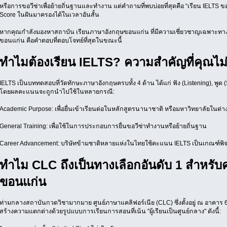
หรือการขอวีซ่าเพื่อย้ายถิ่นฐานและทำงาน แต่คำถามที่พบบ่อยที่สุดคือ “เรียน IELTS ข
Score ในฝันมาครองได้ในเวลาอันสั้น
หากคุณกำลังมองหาสถาบัน เรียนภาษาอังกฤษขอนแก่น ที่มีความเชี่ยวชาญเฉพาะทาง 
ขอนแก่น คือคำตอบที่ตอบโจทย์ที่สุดในขณะนี้
ทำไมต้องเรียน IELTS? ความสำคัญที่คุณไ
IELTS เป็นบททดสอบที่วัดทักษะภาษาอังกฤษครบทั้ง 4 ด้าน ได้แก่ ฟัง (Listening), พูด 
โดยผลคะแนนจะถูกนำไปใช้ในหลายกรณี:
Academic Purpose: เพื่อยื่นเข้าเรียนต่อในหลักสูตรนานาชาติ หรือมหาวิทยาลัยในต่
General Training: เพื่อใช้ในการประกอบการยื่นขอวีซ่าทำงานหรือย้ายถิ่นฐาน
Career Advancement: บริษัทข้ามชาติหลายแห่งในไทยใช้คะแนน IELTS เป็นเกณฑ์พ
ทำไม CLC ถึงเป็นทางเลือกอันดับ 1 สำหรั
ขอนแก่น
ท่ามกลางสถาบันกวดวิชามากมาย ศูนย์ภาษาแคลิฟอร์เนีย (CLC) ซึ่งตั้งอยู่ ณ อาคา
สร้างความแตกต่างด้วยรูปแบบการเรียนการสอนที่เน้น "ผู้เรียนเป็นศูนย์กลาง" ดังนี้: