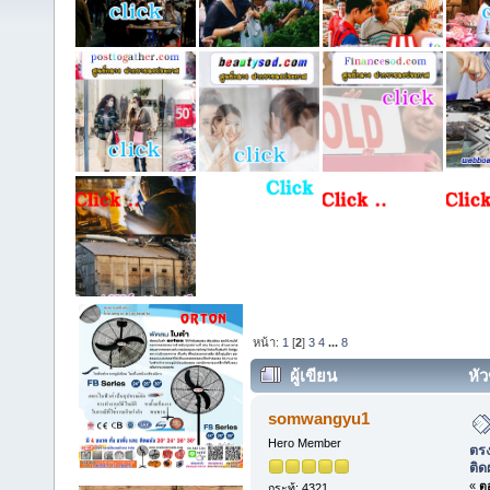
หน้า:
1
[
2
]
3
4
...
8
ผู้เขียน
หัว
พัดลมใบดำ ตั้งพื้น-ติดผนัง 086-3
somwangyu1
Hero Member
ตรง
ติด
«
ตอ
กระทู้: 4321