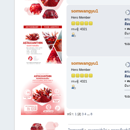
somwangyu1
Hero Member
ตรง
ติด
«
ตอ
กระทู้: 4321
มีน
ขออ
somwangyu1
Hero Member
ตรง
ติด
«
ตอ
กระทู้: 4321
มีน
ขออ
หน้า:
1
[
2
]
3
4
...
8
โพสขายฟรี
»
หมวดหมู่ทั่วไป
»
พูดคุยเรื่องทั่ว