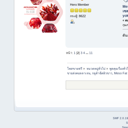
Hero Member
Mes
เซล
yo
กระทู้: 8622
«
ตอ
กุมภ
ดัน
หน้า:
1
[
2
]
3
4
...
11
โพสขายฟรี
»
หมวดหมู่ทั่วไป
»
พูดคุยเรื่องทั่ว
ขายส่งคอลลาเจน, กลูต้าฉีดผิวขาว, Meso Fat
SMF 2.0.1
S
Simp