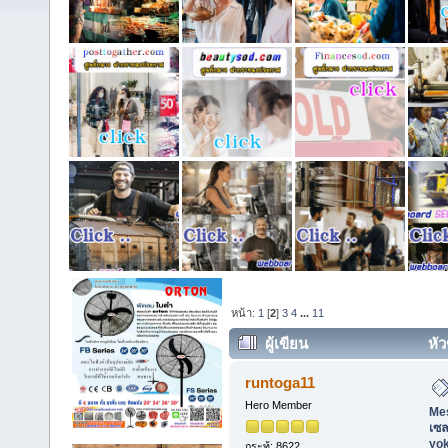
หน้า:
1
[
2
]
3
4
...
11
ผู้เขียน
หัว
Meso Fat ราคาถูก, สเต็มเซลล์ 
runtoga11
Hero Member
Mes
เซล
yo
กระทู้: 8622