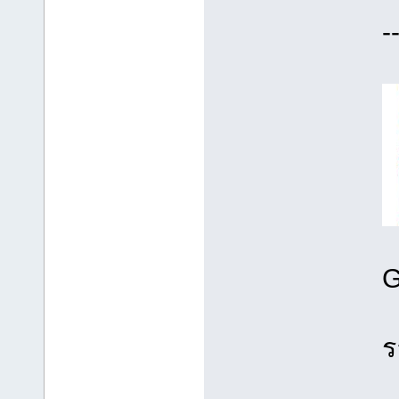
-
G
ร