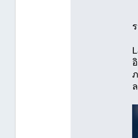
ค
ร
L
อ
ภ
ล