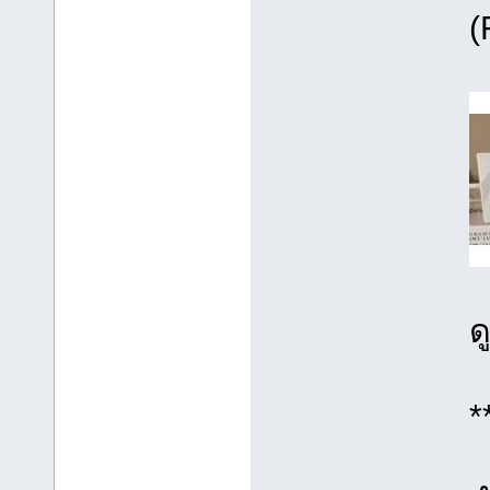
(
ด
*