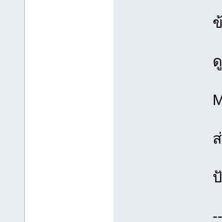
ข
ด
M
ส
ป
-