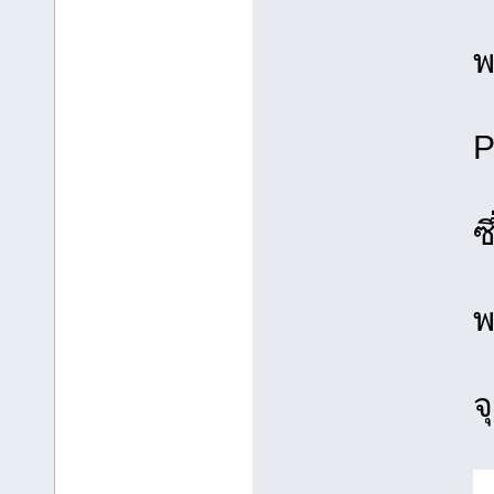
พ
P
ซ
พ
จ