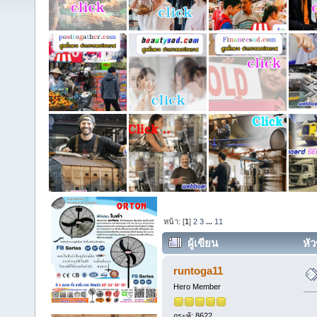
หน้า: [
1
]
2
3
...
11
ผู้เขียน
หัว
runtoga11
Hero Member
กระทู้: 8622