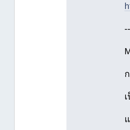
h
-
M
ก
เ
แ