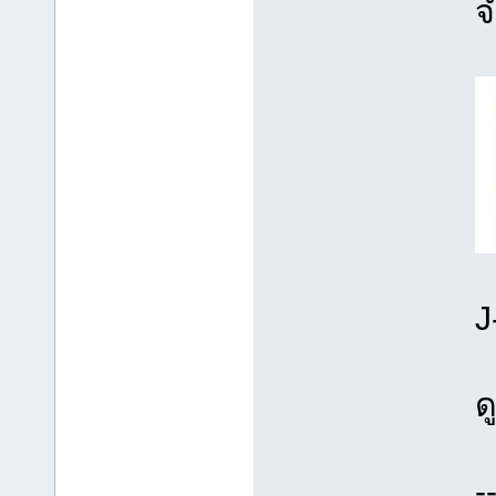
จ
J
ด
-