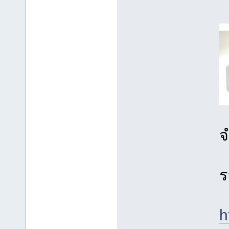
จ
ร
h