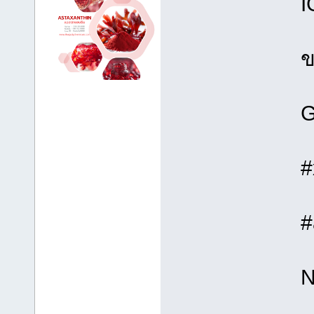
I
ข
G
#
#
N