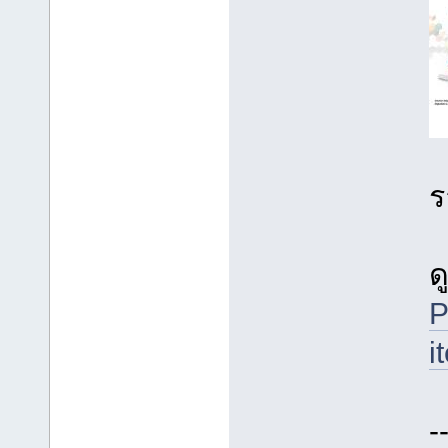
ร
ด
i
-