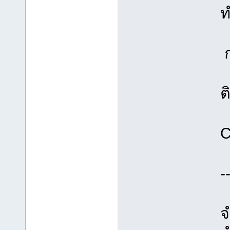
ท
ก
ต
C
-
จ