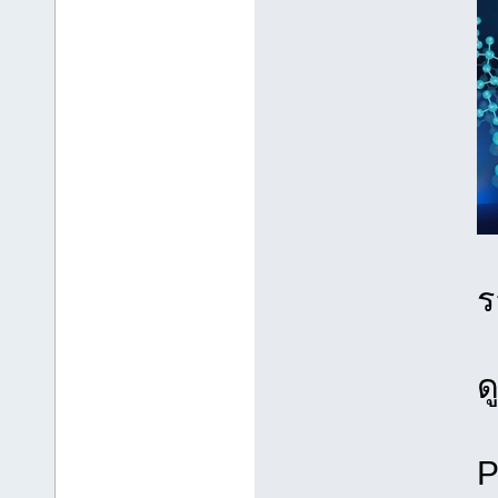
ร
ด
P