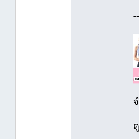
-
จ
ด