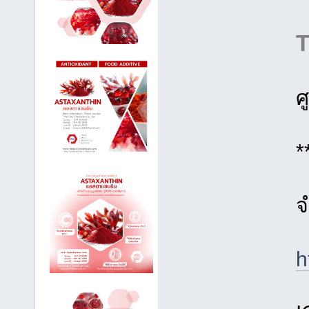
T
ศ
*
จ
h