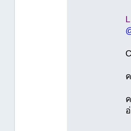
L
@
C
ค
ค
อ