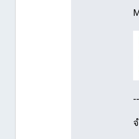
M
-
จ