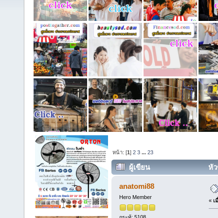
หน้า: [
1
]
2
3
...
23
ผู้เขียน
หัว
9466465 (อ่าน 21974 ครั้ง)
anatomi88
Hero Member
«
เม
กระทู้: 5108