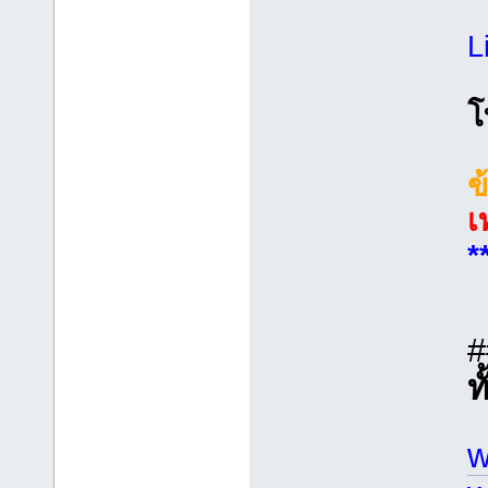
L
โ
ข
เ
*
#
ท
w