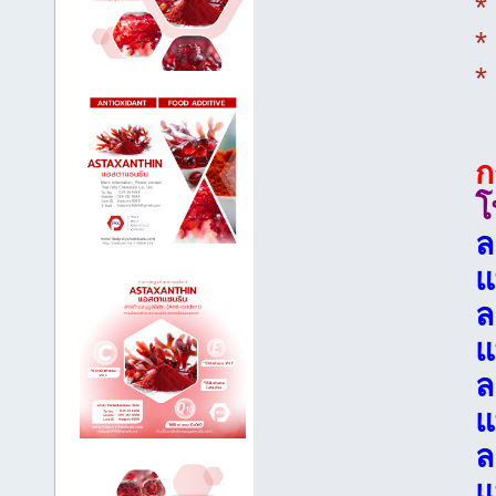
*
*
*
ก
โ
ล
แ
ล
แ
ล
แ
ล
แ