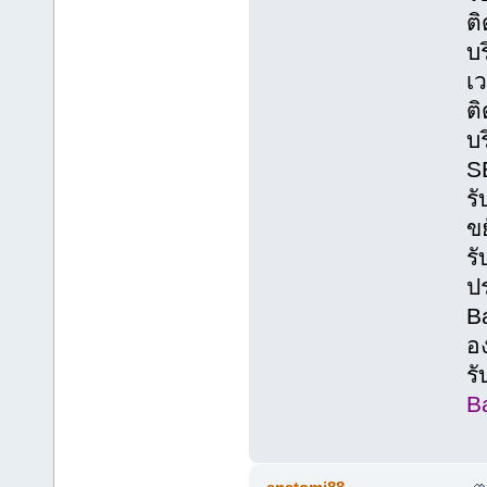
ติ
บร
เว
ต
บ
S
รั
ขย
รั
ปร
B
อง
ร
B