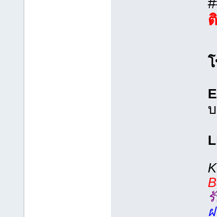
ต
โ
E
บ
L
K
B
ร
ฝ