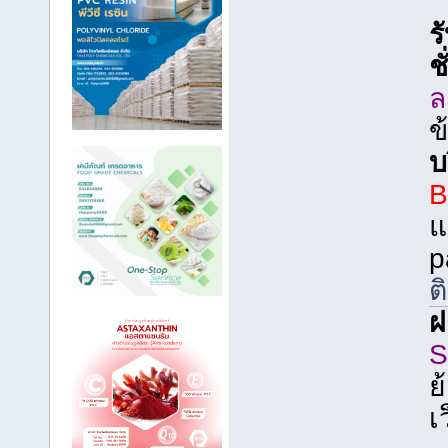
ร
ชั
ล
ข
บ
B
แ
p
ต
ฝ
ย
เ