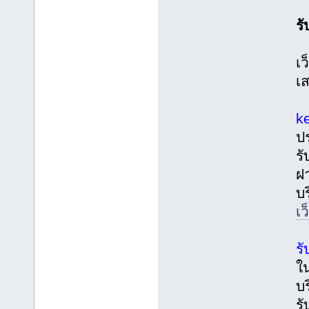
ร
เว
เ
k
ปร
ร
ฝ
บ
เ
รั
ใ
บ
รั