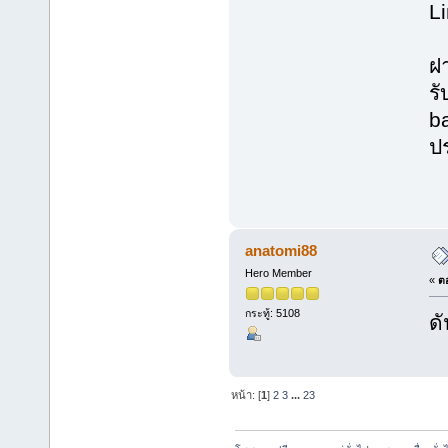
L
ฝ
รั
ba
ปร
anatomi88
Hero Member
«
ตอ
กระทู้: 5108
ดั
หน้า: [
1
]
2
3
...
23