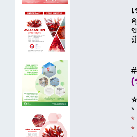
เ
ค
ข
ม
(
⭐
*
*
*