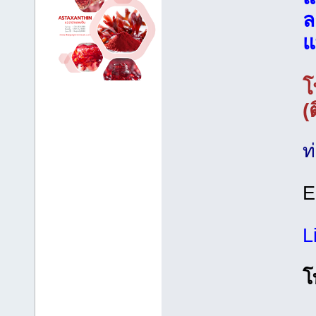
ล
แ
โ
(
ท
E
L
โ