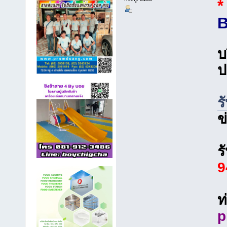
*
B
บ
ป
ร
ข
ร
9
ท
p