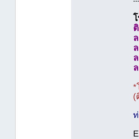
--
โ
ต
ล
ล
ล
ล
*
(
ท
E