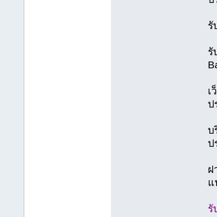
รั
ร
B
เ
ป
บ
ป
ฝา
แ
รั