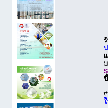
ร
ป
แ
บ
ขึ
ใ