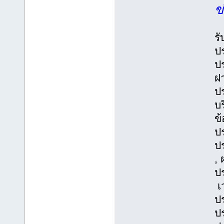
ข
ร
ปร
ป
ฝ
ป
บร
ข้
ปร
ป
,
ป
เ
ปร
ป