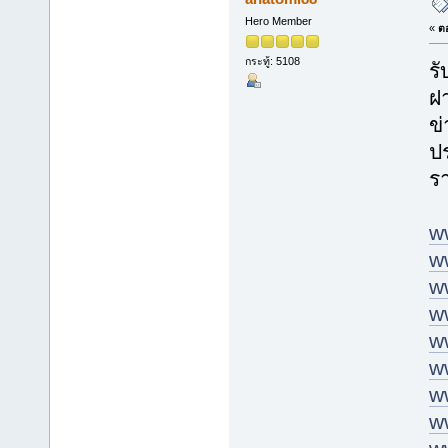
Hero Member
«
ตอ
กระทู้: 5108
ร
ฝ
ข่
ป
รา
w
w
w
w
w
w
w
w