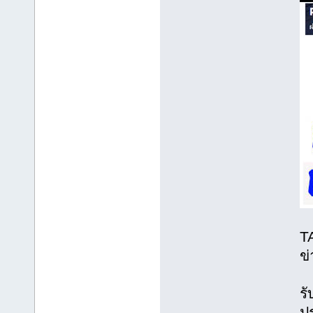
T
ข่
ร
ปร