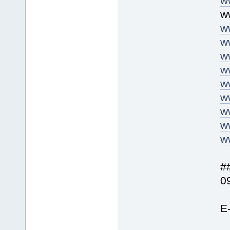
w
w
w
w
w
w
w
w
w
w
w
##
0
E