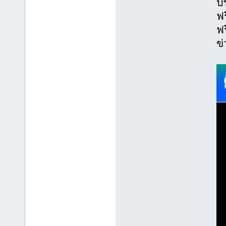
ปร
ฟร
ฟร
ข