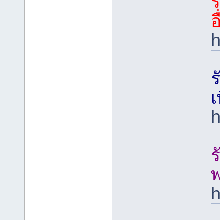
ร
อ
h
ร
เ
h
ร
h