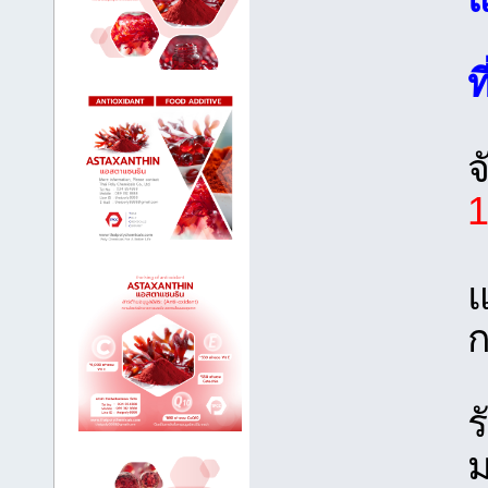
ท
จ
แ
ร
ม