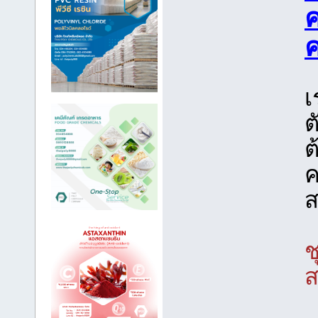
เ
ต
ต
ค
ส
ช
ส