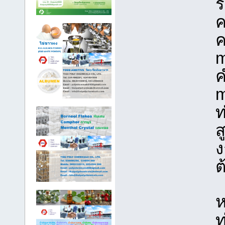
ร
ค
ค
m
ค
m
ท
ส
ง
ต
ห
ท