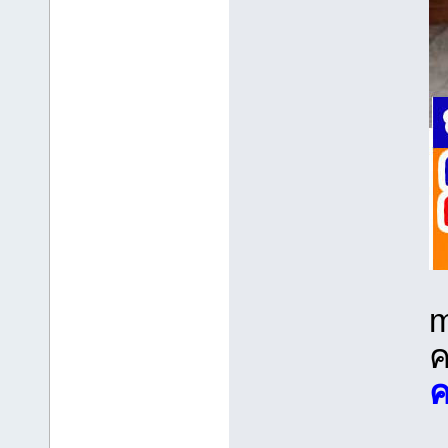
m
ค
ค