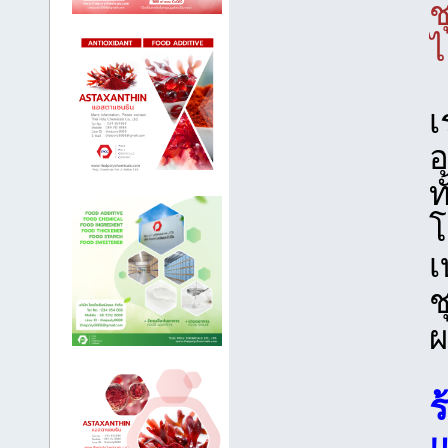
ช
ไ
เ
อ
ท
โ
เ
ช
ผ
ร
แ