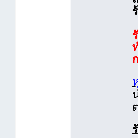
ร
ร
ท
ก
ห
น
ต
ร