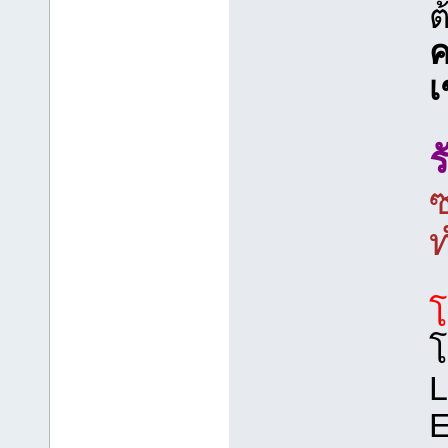
ต
ค
เ
ซ
ท
โ
L
E