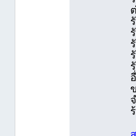
ต
ร
ร
ร
ร
ร
อ
ข
จ
ร
ส