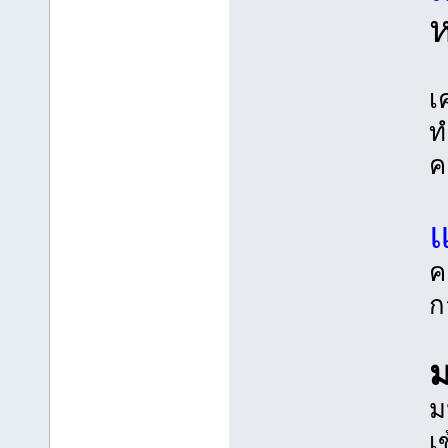
ห
เ
ท
ค
ค
ก
ม
ม
เ