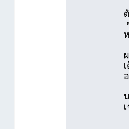
ต
ช
ห
ผ
เ
อ
น
เ