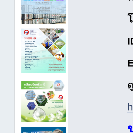
โ
I
E
ด
h