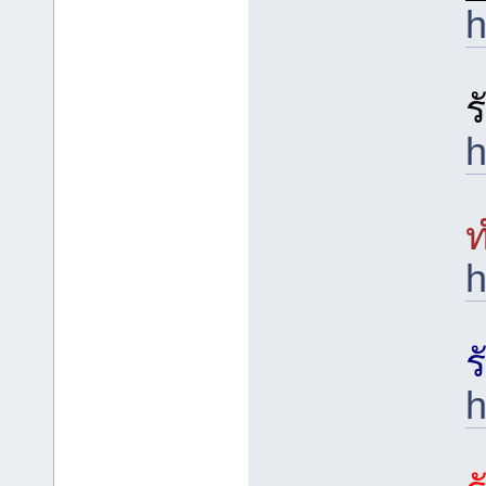
h
ร
h
ท
h
ร
h