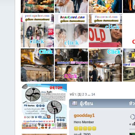
หน้า: [
1
]
2
3
...
14
ผู้เขียน
หัว
goodday1
Hero Member
«
เม
กระทู้: 7600