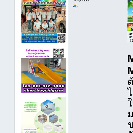
ต
ไ
ใ
ม
ข