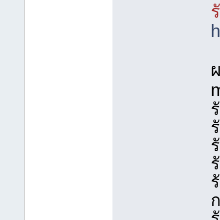
ร
h
ผ
ร
ร
ร
ร
ร
ร