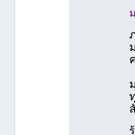
ภ
ม
ท
ส
ร