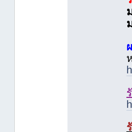
ม
h
h
ร