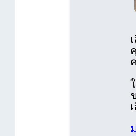
เ
ค
ค
ใ
ข
เ
ม