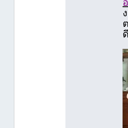
อ
ง
ต
ด