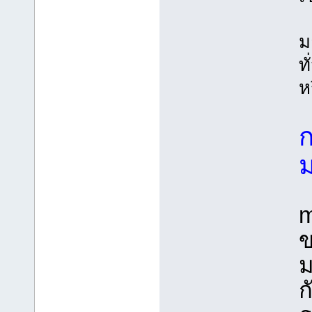
ม
ท
ห
ม
m
ข
ม
ก