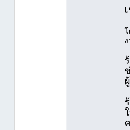
เ
โ
ง
ร
ช
ผ
ร
ใ
ค