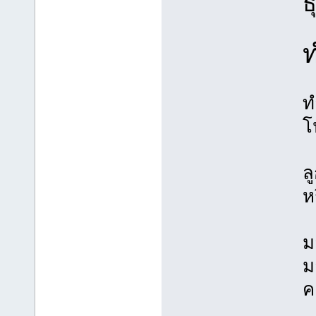
ธ
ท
ท
โ
ล
ห
ม
ม
ค