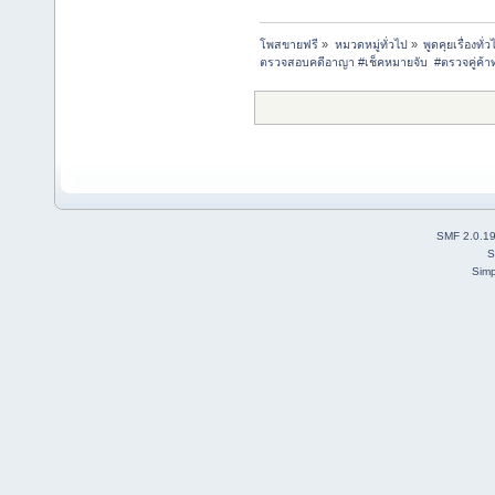
โพสขายฟรี
»
หมวดหมู่ทั่วไป
»
พูดคุยเรื่องทั่ว
ตรวจสอบคดีอาญา #เช็คหมายจับ  #ตรวจคู่ค้าท
SMF 2.0.1
S
Simp