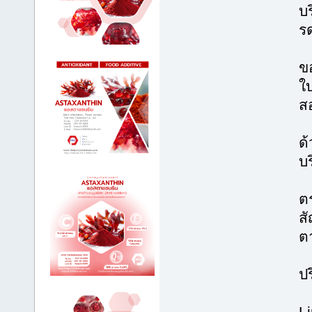
บ
ร
ขอ
ใ
ส
ด
บ
ต
ส
ต
ป
Li