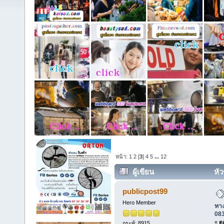
หน้า:
1
2
[
3
]
4
5
...
12
ผู้เขียน
หัว
ทางธุรกิจ คุยเป็นกันเอง โทร 083
publicpost99
Hero Member
ทาง
08
«
ตอ
กระทู้: 8915