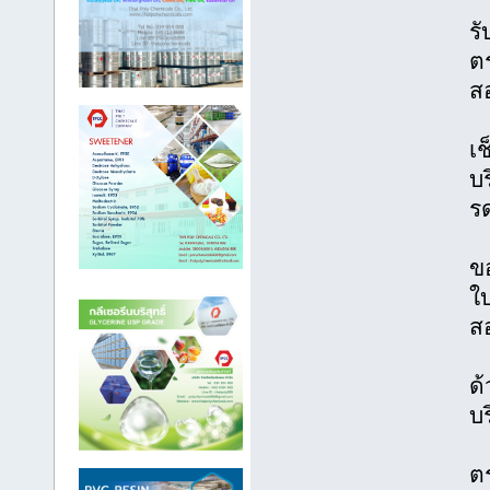
ร
ตร
สอ
เช
บ
ร
ขอ
ใ
ส
ด
บ
ต