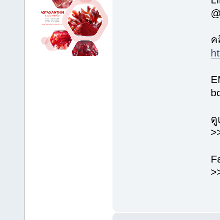
@
คล
ht
E
b
ดู
>>
F
>>