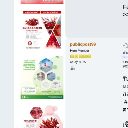
F
>>
publicpost99
Hero Member
ทาง
08
«
ตอ
กระทู้: 8915
202
ร
ห
ส
#ร
ต
เช