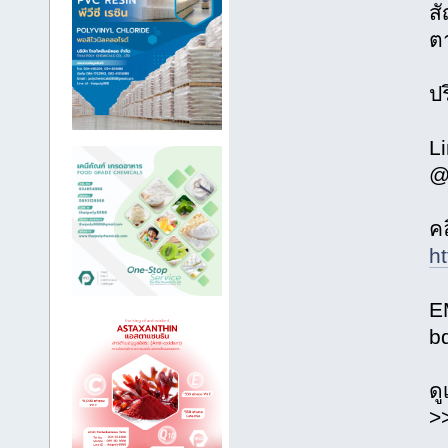
ส
ต
ป
Li
@
คล
ht
E
b
ดู
>>