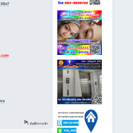
KX8n7
ะ.com
hra
บันทึกการเข้า