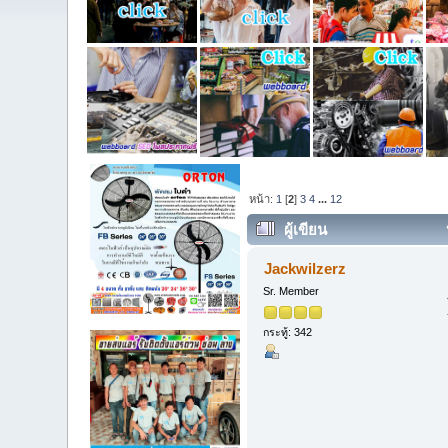
หน้า:
1
[
2
]
3
4
...
12
ผู้เขียน
ครั้ง)
Jackwilzerz
Sr. Member
กระทู้: 342