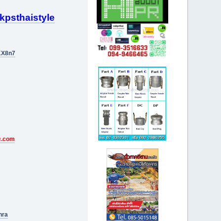
psthaistyle
KX8n7
ะ.com
hra