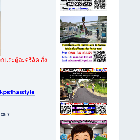
ละตู้อะคริลิค สั่ง
psthaistyle
KX8n7