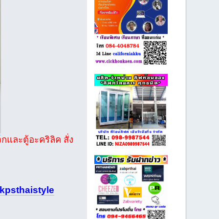
ละตู้อะคริลิค สั่ง
psthaistyle