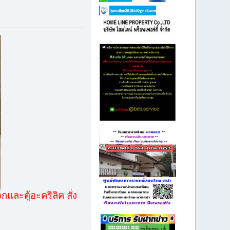
ละตู้อะคริลิค สั่ง