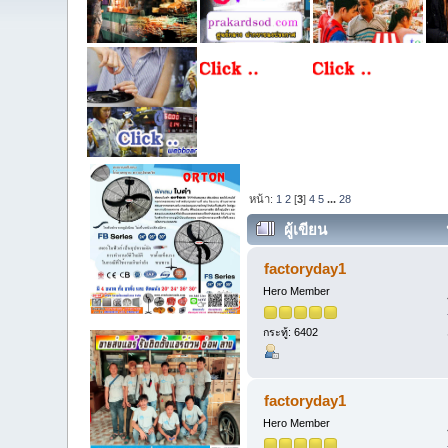
หน้า:
1
2
[
3
]
4
5
...
28
ผู้เขียน
(อ่าน 33450 ครั้ง)
factoryday1
Hero Member
กระทู้: 6402
factoryday1
Hero Member