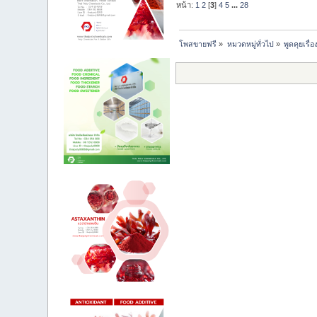
หน้า:
1
2
[
3
]
4
5
...
28
โพสขายฟรี
»
หมวดหมู่ทั่วไป
»
พูดคุยเรื่อ