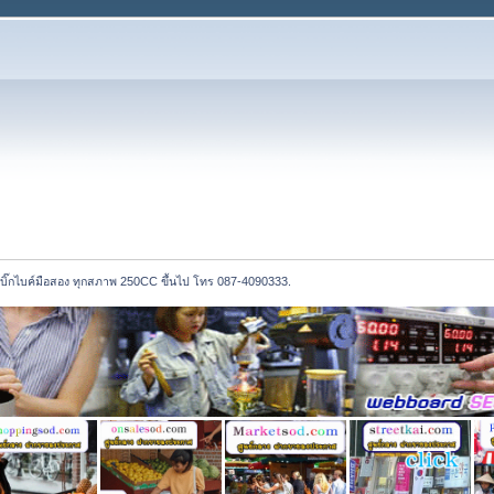
้อบิ๊กไบค์มือสอง ทุกสภาพ 250CC ขึ้นไป โทร 087-4090333.