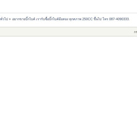
งทั่วไป
»
อยากขายบิ๊กไบค์ เรารับซื้อบิ๊กไบค์มือสอง ทุกสภาพ 250CC ขึ้นไป โทร 087-4090333.
ก