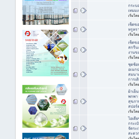
กระบอ
เทมมง
เริ่มโด
เซ็ตขอ
หรูหร
เริ่มโด
เซ็ตข
สกรีน
งานข
เริ่มโด
ชุดช้
อเนกป
สมนาค
การเด
เริ่มโด
ผ้าเย็
พกพา ข
สุขภา
สปอร์
เริ่มโด
ไอเดีย
กระเป
จัดระ
สะดว
เริ่มโด