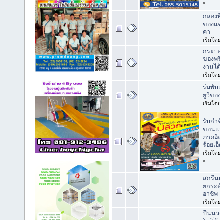
»
กล่องท
ของแจก
ค่า
เริ่มโด
กระบอ
ของพรี
งานได้
เริ่มโด
ร่มพั
ยูวีขอ
เริ่มโด
รับกำ
ขอนแก
ภาคอี
ร้อยเ
เริ่มโด
»
สกรีนเ
ยกระด
อาชีพ
เริ่มโด
ปืนนว