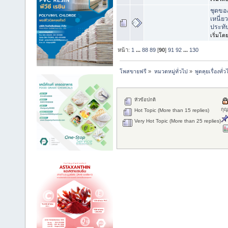
ชุดขอ
เหนี่ย
ประทั
เริ่มโด
หน้า:
1
...
88
89
[
90
]
91
92
...
130
โพสขายฟรี
»
หมวดหมู่ทั่วไป
»
พูดคุยเรื่องทั่ว
หัวข้อปกติ
กุ
Hot Topic (More than 15 replies)
Very Hot Topic (More than 25 replies)