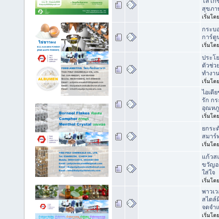
โลโก้ข
สุขภา
เริ่มโด
กระบอ
การ์ตู
เริ่มโด
ประโย
ตัวช่
ทำงานย
เริ่มโด
ไอเดีย
รัก กร
อุณหภู
เริ่มโด
ยกระด
สมาร์ท
เริ่มโด
แก้วส
ขวัญอ
ใส่ใจ
เริ่มโด
พาวเว
สไตล์
จดจำแ
เริ่มโด