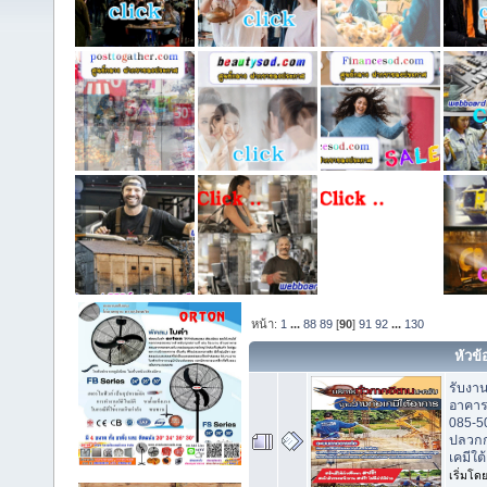
หน้า:
1
...
88
89
[
90
]
91
92
...
130
หัวข้
รับงาน
อาคาร
085-5
ปลวกก
เคมีใต
เริ่มโด