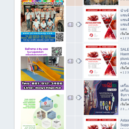
นำเข
แซนท
แซนต
แซนธ
แดง.
เริ่มโ
«
1
2
3
SALES
Haem
pluvia
Anti-
เริ่มโ
«
1
2
3
เครื่อ
เครื่
จับกา
อันต
เริ่มโ
2
3
...
Astax
Suppl