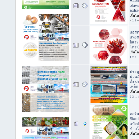
Haem
pluvi
Extra
เริ่มโ
«
1
2
»
แอสต
แห่งส
อิสร
โทร 
เริ่มโ
1
2
3
.
ประต
ม้วนอ
ตั้ง 
เหล็
เริ่มโ
2
3
...
คอร์
Starc
แป้ง
ข้าว
เริ่มโ