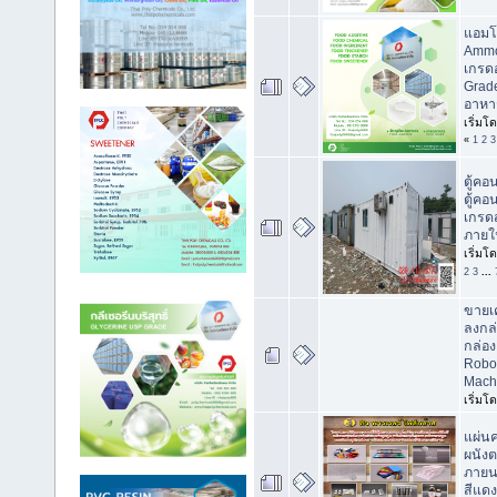
แอมโ
Ammo
เกรด
Grade
อาหา
เริ่มโ
«
1
2
3
ตู้คอ
ตู้คอ
เกรดส
ภาย
เริ่มโ
2
3
...
ขายเค
ลงกล
กล่อง
Robo
Mach
เริ่มโ
แผ่นค
ผนังต
ภายน
สีแดง