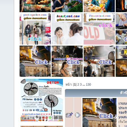
หน้า: [
1
]
2
3
...
130
หัวข
เวบบอ
ประก
รองร
youtu
เริ่มโ
3
...
16