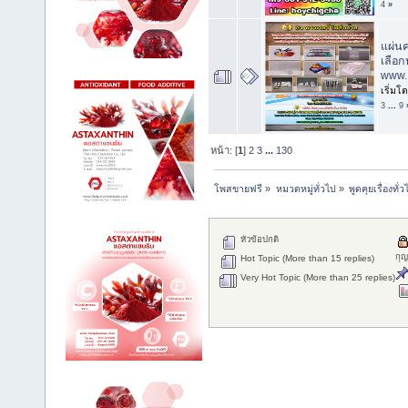
4
»
แผ่นค
เลือ
www.
เริ่มโ
3
...
9
หน้า: [
1
]
2
3
...
130
โพสขายฟรี
»
หมวดหมู่ทั่วไป
»
พูดคุยเรื่องทั่ว
หัวข้อปกติ
กุ
Hot Topic (More than 15 replies)
Very Hot Topic (More than 25 replies)