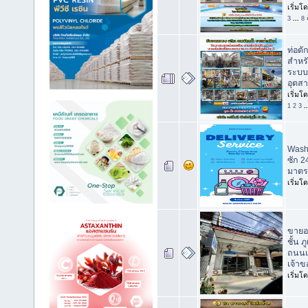
เริ่มโ
3
...
8
ท่อดัก
สำหรั
ระบบท
อุตส
เริ่มโ
1
2
3
.
Wash
ซัก 2
มาตร
เริ่มโ
ขายอ
ชั้น ภ
ถนนเ
เจ้า
เริ่มโ