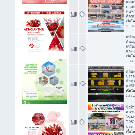
แผ่น
ตกแต
ทนทา
ติดผ
เริ่มโ
3
...
9
เครื่อ
กันอย
เครื่
และ 
เริ่มโ
...
7
»
กล่อง
บรรจุส
พัสดุ
ส่งที่
เริ่มโ
1
2
3
.
ชิงช้า
สนาม
โรงงา
T:08
บอย
เริ่มโ