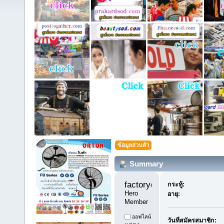
ข้อมูลส่วนตัว
Summary
factoryday1 
กระทู้:
Hero 
อายุ:
Member
ออฟไลน์
วันที่สมัครสมาชิก: