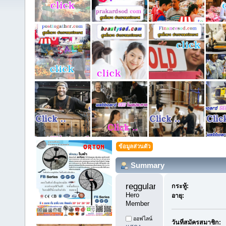
ข้อมูลส่วนตัว
Summary
reggularpost88 
กระทู้:
Hero 
อายุ:
Member
ออฟไลน์
วันที่สมัครสมาชิก: