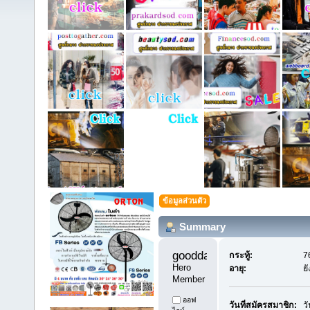
ข้อมูลส่วนตัว
Summary
goodday1 
กระทู้:
7
Hero 
อายุ:
ย
Member
ออฟ
วันที่สมัครสมาชิก:
ว