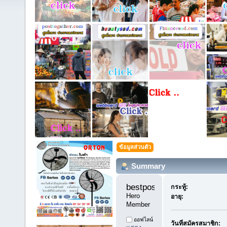
ข้อมูลส่วนตัว
Summary
bestpostdd11 
กระทู้:
Hero 
อายุ:
Member
ออฟไลน์
วันที่สมัครสมาชิก: