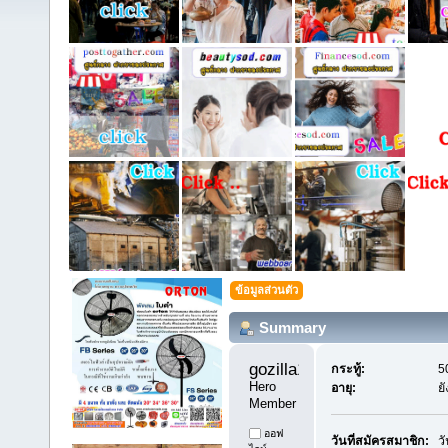
ข้อมูลส่วนตัว
Summary
gozilla1 
กระทู้:
5
Hero 
อายุ:
ย
Member
ออฟ
วันที่สมัครสมาชิก:
ว