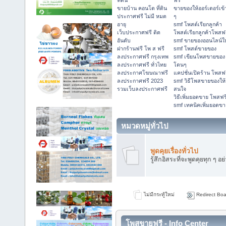
ที่ดิน
ฟรี
ขายบ้าน คอนโด ที่ดิน
ขายของให้ออร์เดอร์เข้
ประกาศฟรี ไม่มี หมด
ๆ
อายุ
smf โพสต์เรียกลูกค้า
เว็บประกาศฟรี ติด
โพสต์เรียกลูกค้าโพสฟ
อันดับ
smf ขายของออนไลน์ให
ฝากร้านฟรี โพ ส ฟรี
smf โพสต์ขายของ
ลงประกาศฟรี กรุงเทพ
smf เขียนโพสขายของ
ลงประกาศฟรี ทั่วไทย
โดนๆ
ลงประกาศโฆษณาฟรี
แคปชั่นเปิดร้าน โพสฟ
ลงประกาศฟรี 2023
smf วิธีโพสขายของให้
รวมเว็บลงประกาศฟรี
สนใจ
วิธีเพิ่มยอดขาย โพสฟร
smf เทคนิคเพิ่มยอดขา
หมวดหมู่ทั่วไป
พูดคุยเรื่องทั่วไป
รู้สึกอิสระที่จะพูดคุยทุก ๆ อย
ไม่มีกระทู้ใหม่
Redirect Boa
โพสขายฟรี - Info Center