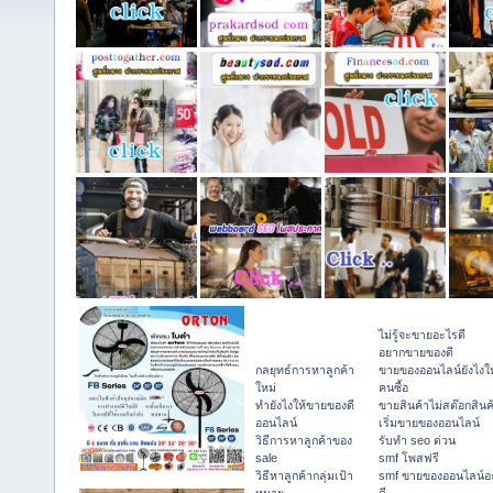
ไม่รู้จะขายอะไรดี
อยากขายของดี
กลยุทธ์การหาลูกค้า
ขายของออนไลน์ยังไงให
ใหม่
คนซื้อ
ทํายังไงให้ขายของดี
ขายสินค้าไม่สต๊อกสินค
ออนไลน์
เริ่มขายของออนไลน์
วิธีการหาลูกค้าของ
รับทำ seo ด่วน
sale
smf โพสฟรี
วิธีหาลูกค้ากลุ่มเป้า
smf ขายของออนไลน์อ