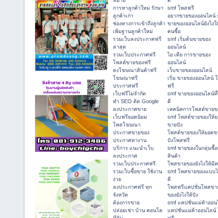
หมาย
ดี
การหาลูกค้าใหม่ รักษา
smf โพสฟรี
ลูกค้าเก่า
อยากขายของออนไลน์ 
ช่องทางการเข้าถึงลูกค้า
ขายของออนไลน์ยังไงให
เพิ่มฐานลูกค้าใหม่
คนซื้อ
รวมเว็บลงประกาศฟรี
smf เริ่มต้นขายของ
ล่าสุด
ออนไลน์
รวมเว็บประกาศฟรี
ไอ เดีย การขายของ
โพสต์ขายของฟรี
ออนไลน์
ลงโฆษณาสินค้าฟรี
เว็บขายของออนไลน์
โฆษณาฟรี
เริ่ม ขายของออนไลน์ 
ประกาศฟรี
ฟรี
เว็บฟรีไม่จำกัด
smf ขายของออนไลน์ที
ทำ SEO ติด Google
ดี
ลงประกาศขาย
เทคนิคการโพสต์ขายข
เว็บฟรียอดนิยม
smf โพสต์ขายของให้
โพสโฆษณา
ขายปัง
ประกาศขายของ
โพสต์ขายของให้ยอดข
ประกาศหางาน
ปังโพสฟรี
บริการ แนะนำเว็บ
smf ขายของในกลุ่มซื้
ลงประกาศ
สินค้า
รวมเว็บประกาศฟรี
โพสขายของยังไงให้มีค
รวมเว็บซื้อขาย ใช้งาน
smf โพสขายของแบบ
ง่าย
ดี
ลงประกาศฟรี ทุก
โพสฟรีแคปชั่นโพสขา
จังหวัด
ของยังไงให้ปัง
ต้องการขาย
smf แคปชั่นแม่ค้าออน
ปล่อยเช่า บ้าน คอนโด
แคปชั่นแม่ค้าออนไลน์